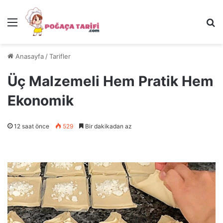
Menü
Ar
Anasayfa
/
Tarifler
Üç Malzemeli Hem Pratik Hem
Ekonomik
12 saat önce
529
Bir dakikadan az