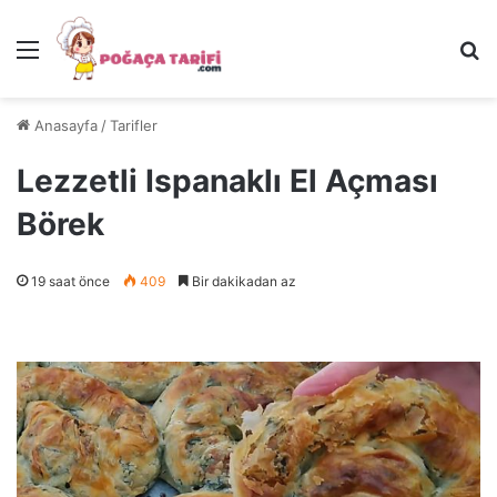
Menü
Ar
Anasayfa
/
Tarifler
Lezzetli Ispanaklı El Açması
Börek
19 saat önce
409
Bir dakikadan az