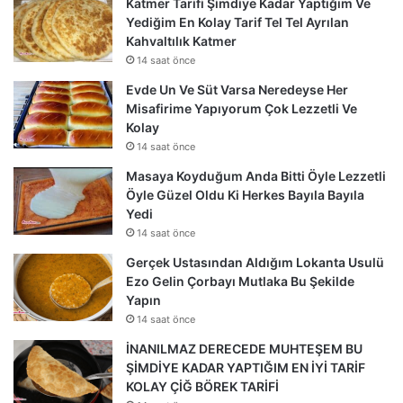
Katmer Tarifi Şimdiye Kadar Yaptığım Ve
Yediğim En Kolay Tarif Tel Tel Ayrılan
Kahvaltılık Katmer
14 saat önce
Evde Un Ve Süt Varsa Neredeyse Her
Misafirime Yapıyorum Çok Lezzetli Ve
Kolay
14 saat önce
Masaya Koyduğum Anda Bitti Öyle Lezzetli
Öyle Güzel Oldu Ki Herkes Bayıla Bayıla
Yedi
14 saat önce
Gerçek Ustasından Aldığım Lokanta Usulü
Ezo Gelin Çorbayı Mutlaka Bu Şekilde
Yapın
14 saat önce
İNANILMAZ DERECEDE MUHTEŞEM BU
ŞİMDİYE KADAR YAPTIĞIM EN İYİ TARİF
KOLAY ÇİĞ BÖREK TARİFİ