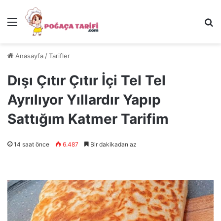
Menü
Ar
Anasayfa
/
Tarifler
Dışı Çıtır Çıtır İçi Tel Tel
Ayrılıyor Yıllardır Yapıp
Sattığım Katmer Tarifim
14 saat önce
6.487
Bir dakikadan az