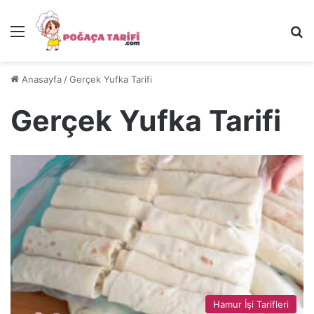
Menü
Ar
Anasayfa
/
Gerçek Yufka Tarifi
Gerçek Yufka Tarifi
Hamur İşi Tarifleri