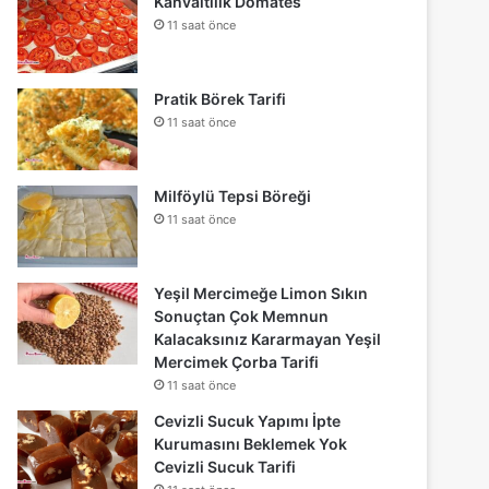
Kahvaltılık Domates
11 saat önce
Pratik Börek Tarifi
11 saat önce
Milföylü Tepsi Böreği
11 saat önce
Yeşil Mercimeğe Limon Sıkın
Sonuçtan Çok Memnun
Kalacaksınız Kararmayan Yeşil
Mercimek Çorba Tarifi
11 saat önce
Cevizli Sucuk Yapımı İpte
Kurumasını Beklemek Yok
Cevizli Sucuk Tarifi