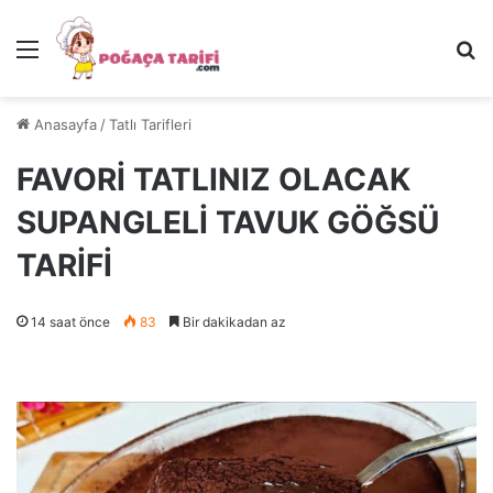
Menü
Ar
Anasayfa
/
Tatlı Tarifleri
FAVORİ TATLINIZ OLACAK
SUPANGLELİ TAVUK GÖĞSÜ
TARİFİ
14 saat önce
83
Bir dakikadan az