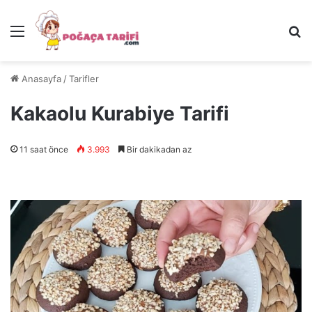
Menü
Ar
Anasayfa
/
Tarifler
Kakaolu Kurabiye Tarifi
11 saat önce
3.993
Bir dakikadan az