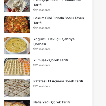
Tarifi
2 saat önce
Lokum Gibi Fırında Soslu Tavuk
Tarifi
2 saat önce
Yoğurtlu Havuçlu Şehriye
Çorbası
2 saat önce
Yumuşak Çörek Tarifi
2 saat önce
Patatesli El Açması Börek Tarifi
2 saat önce
Nefis Yağlı Çörek Tarifi