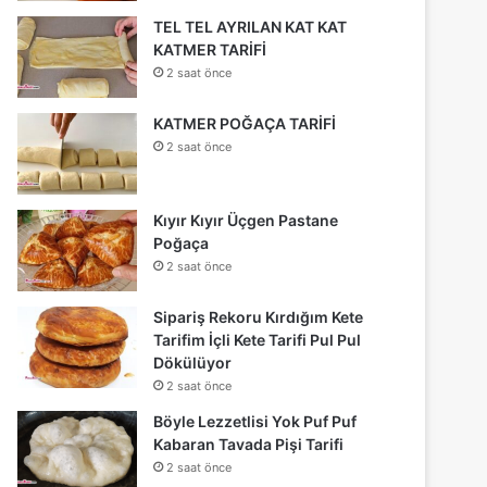
TEL TEL AYRILAN KAT KAT
KATMER TARİFİ
2 saat önce
KATMER POĞAÇA TARİFİ
2 saat önce
Kıyır Kıyır Üçgen Pastane
Poğaça
2 saat önce
Sipariş Rekoru Kırdığım Kete
Tarifim İçli Kete Tarifi Pul Pul
Dökülüyor
2 saat önce
Böyle Lezzetlisi Yok Puf Puf
Kabaran Tavada Pişi Tarifi
2 saat önce