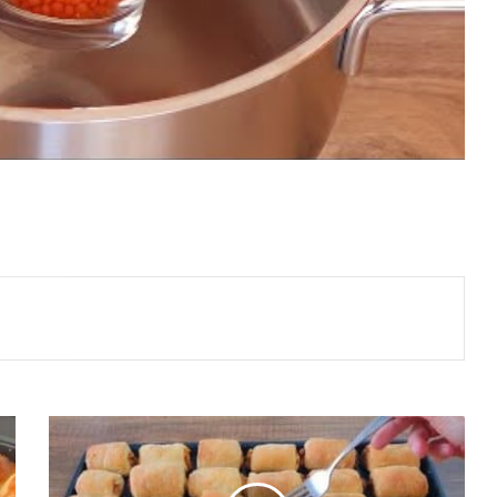
Akşamdan
Hazırlayıp
Sabah
Pişirin