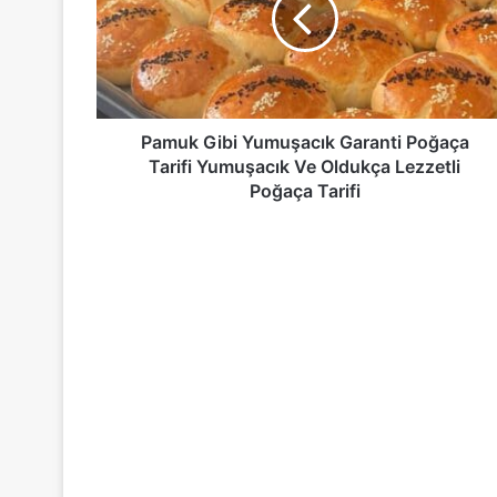
Poğaça
Tarifi
Yumuşacık
Ve
Oldukça
Lezzetli
Pamuk Gibi Yumuşacık Garanti Poğaça
Poğaça
Tarifi Yumuşacık Ve Oldukça Lezzetli
Tarifi
Poğaça Tarifi