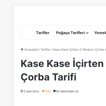
Tarifler
Poğaça Tarifleri
Yemek 
Anasayfa
/
Tarifler
/
Kase Kase İçirten O Meşhur Çorba A
Kase Kase İçirte
Çorba Tarifi
2 saat önce
392
Bir dakikadan az