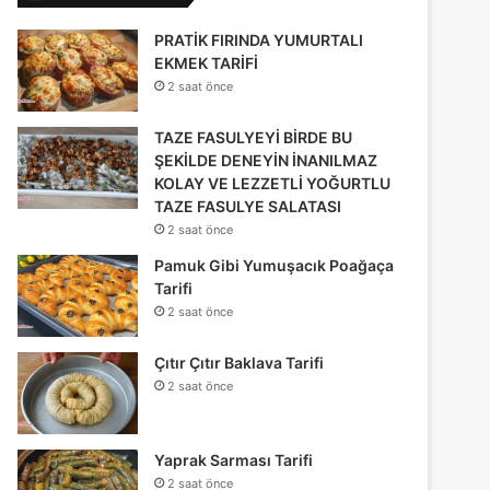
PRATİK FIRINDA YUMURTALI
EKMEK TARİFİ
2 saat önce
TAZE FASULYEYİ BİRDE BU
ŞEKİLDE DENEYİN İNANILMAZ
KOLAY VE LEZZETLİ YOĞURTLU
TAZE FASULYE SALATASI
2 saat önce
Pamuk Gibi Yumuşacık Poağaça
Tarifi
2 saat önce
Çıtır Çıtır Baklava Tarifi
2 saat önce
Yaprak Sarması Tarifi
2 saat önce