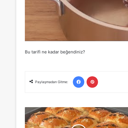
Bu tarifi ne kadar beğendiniz?
Facebook
Pinterest
Paylaşmadan Gitme:
Pamuk
Gibi
Yumuşacık
Garanti