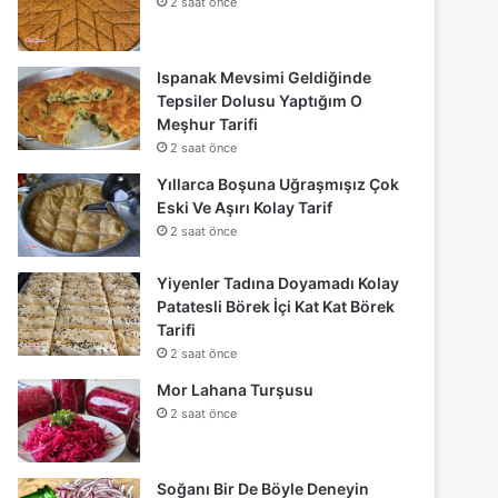
2 saat önce
Ispanak Mevsimi Geldiğinde
Tepsiler Dolusu Yaptığım O
Meşhur Tarifi
2 saat önce
Yıllarca Boşuna Uğraşmışız Çok
Eski Ve Aşırı Kolay Tarif
2 saat önce
Yiyenler Tadına Doyamadı Kolay
Patatesli Börek İçi Kat Kat Börek
Tarifi
2 saat önce
Mor Lahana Turşusu
2 saat önce
Soğanı Bir De Böyle Deneyin