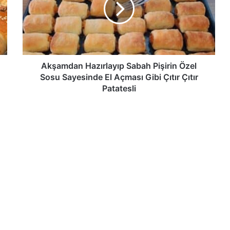
Özel
Sosu
Sayesinde
El
Açması
Gibi
Akşamdan Hazırlayıp Sabah Pişirin Özel
Çıtır
Sosu Sayesinde El Açması Gibi Çıtır Çıtır
Çıtır
Patatesli
Patatesli