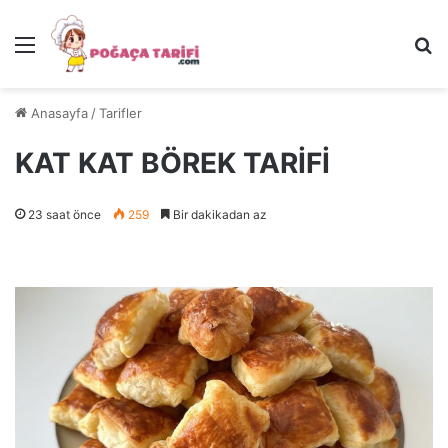
Menü
Ar
Anasayfa
/
Tarifler
KAT KAT BÖREK TARİFİ
23 saat önce
259
Bir dakikadan az