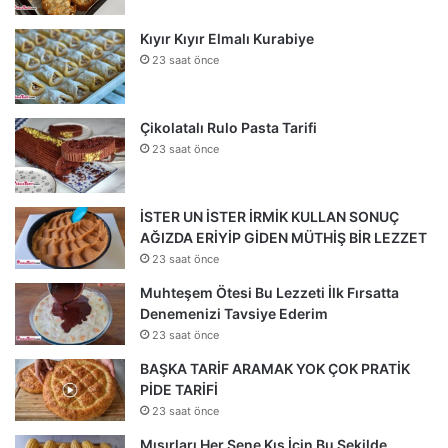
Kıyır Kıyır Elmalı Kurabiye
23 saat önce
Çikolatalı Rulo Pasta Tarifi
23 saat önce
İSTER UN İSTER İRMİK KULLAN SONUÇ
AĞIZDA ERİYİP GİDEN MÜTHİŞ BİR LEZZET
23 saat önce
Muhteşem Ötesi Bu Lezzeti İlk Fırsatta
Denemenizi Tavsiye Ederim
23 saat önce
BAŞKA TARİF ARAMAK YOK ÇOK PRATİK
PİDE TARİFİ
23 saat önce
Mısırları Her Sene Kış İçin Bu Şekilde