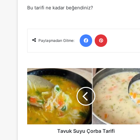
Bu tarifi ne kadar beğendiniz?
Facebook
Pinterest
Paylaşmadan Gitme:
Tavuk
Suyu
Çorba
Tarifi
Tavuk Suyu Çorba Tarifi