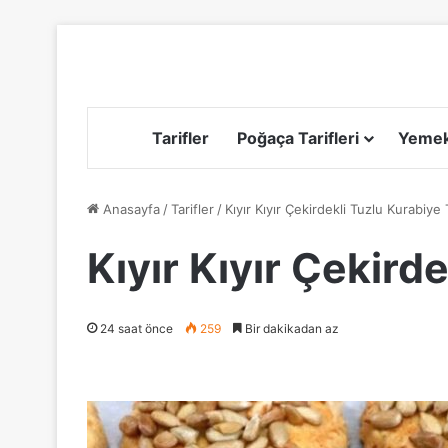
Tarifler
Poğaça Tarifleri
Yemek 
Anasayfa
/
Tarifler
/
Kıyır Kıyır Çekirdekli Tuzlu Kurabiye T
Kıyır Kıyır Çekirde
24 saat önce
259
Bir dakikadan az