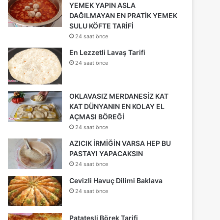
YEMEK YAPIN ASLA
DAĞILMAYAN EN PRATİK YEMEK
SULU KÖFTE TARİFİ
24 saat önce
En Lezzetli Lavaş Tarifi
24 saat önce
OKLAVASIZ MERDANESİZ KAT
KAT DÜNYANIN EN KOLAY EL
AÇMASI BÖREĞİ
24 saat önce
AZICIK İRMİĞİN VARSA HEP BU
PASTAYI YAPACAKSIN
24 saat önce
Cevizli Havuç Dilimi Baklava
24 saat önce
Patatesli Börek Tarifi