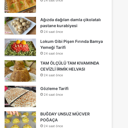
24 saat önce
Ağızda dağılan damla çikolatalı
pastane kurabiyesi
24 saat önce
Lokum Gibi Pişen Fırında Bamya
Yemeği Tarifi
24 saat önce
TAM ÖLÇÜLÜ TAM KIVAMINDA
CEVİZLİ İRMİK HELVASI
24 saat önce
Gözleme Tarifi
24 saat önce
BUĞDAY UNSUZ MÜCVER
POĞAÇA
24 saat önce