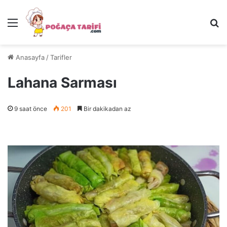
Menü
Ar
Anasayfa
/
Tarifler
Lahana Sarması
9 saat önce
201
Bir dakikadan az