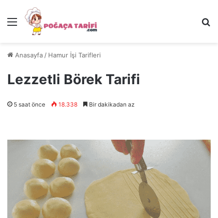
Menü
Ar
Anasayfa
/
Hamur İşi Tarifleri
Lezzetli Börek Tarifi
5 saat önce
18.338
Bir dakikadan az