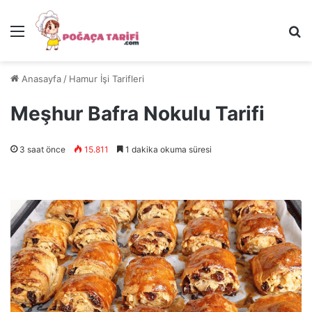
Menü
Ar
Anasayfa
/
Hamur İşi Tarifleri
Meşhur Bafra Nokulu Tarifi
3 saat önce
15.811
1 dakika okuma süresi