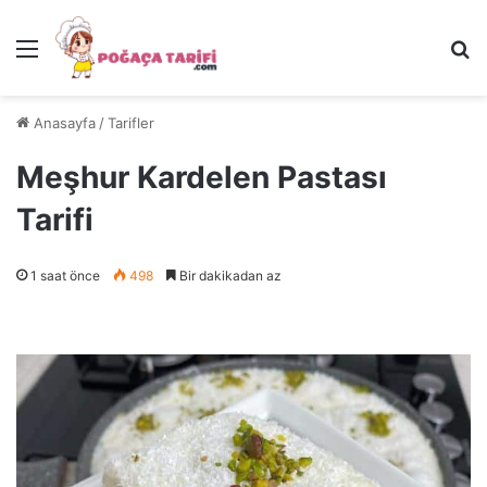
Menü
Ar
Anasayfa
/
Tarifler
Meşhur Kardelen Pastası
Tarifi
1 saat önce
498
Bir dakikadan az