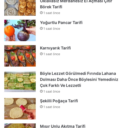
Oklavasız Merdanesiz El Açması Çıtır
Börek Tarifi
1 saat önce
Yoğurtlu Pancar Tarifi
1 saat önce
Karnıyarık Tarifi
1 saat önce
Böyle Lezzet Görülmedi Fırında Lahana
Dolması Daha Önce Böylesini Yemediniz
Çok Farklı Ve Lezzetli
1 saat önce
Şekilli Poğaça Tarifi
1 saat önce
Mısır Unlu Akıtma Tarifi