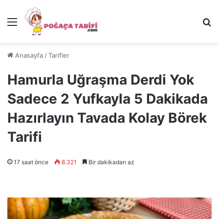
Menü
Ar
Anasayfa
/
Tarifler
Hamurla Uğraşma Derdi Yok
Sadece 2 Yufkayla 5 Dakikada
Hazırlayın Tavada Kolay Börek
Tarifi
17 saat önce
8.321
Bir dakikadan az