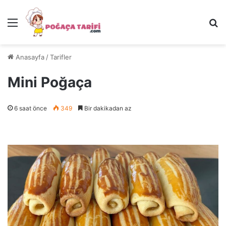
Menü
Ar
Anasayfa
/
Tarifler
Mini Poğaça
6 saat önce
349
Bir dakikadan az