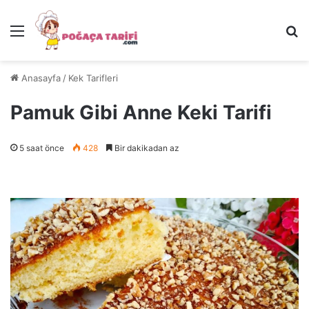
Menü
Ar
Anasayfa
/
Kek Tarifleri
Pamuk Gibi Anne Keki Tarifi
5 saat önce
428
Bir dakikadan az