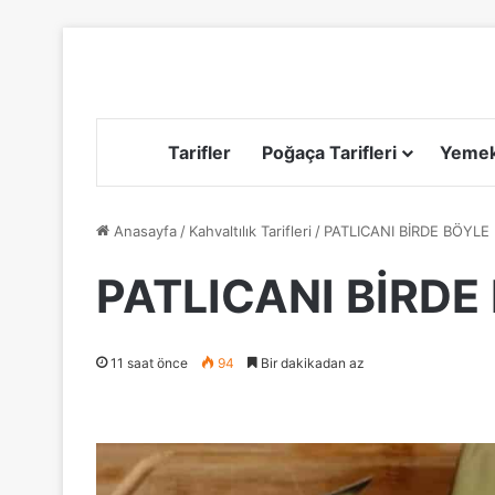
Tarifler
Poğaça Tarifleri
Yemek 
Anasayfa
/
Kahvaltılık Tarifleri
/
PATLICANI BİRDE BÖYLE
PATLICANI BİRDE
11 saat önce
94
Bir dakikadan az