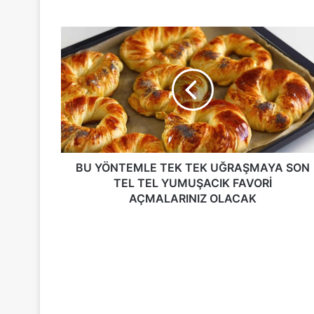
BU
YÖNTEMLE
TEK
TEK
UĞRAŞMAYA
SON
TEL
TEL
YUMUŞACIK
FAVORİ
BU YÖNTEMLE TEK TEK UĞRAŞMAYA SON
AÇMALARINIZ
TEL TEL YUMUŞACIK FAVORİ
OLACAK
AÇMALARINIZ OLACAK