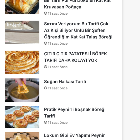
Bir Tarif Pul Pul Dökülen Kat Kat
Kruvasan Poğaça
11 saat önce
Sırrını Veriyorum Bu Tarifi Çok
Az Kişi Biliyor Ünlü Bir Şeften
Öğrendiğim Kat Kat Talaş Böreği
11 saat önce
ÇITIR ÇITIR PATATESLİ BÖREK
TARİFİ DAHA KOLAYI YOK
11 saat önce
Soğan Halkası Tarifi
11 saat önce
Pratik Peynirli Boşnak Böreği
Tarifi
11 saat önce
Lokum Gibi Ev Yapımı Peynir