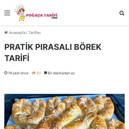
Menü
Ar
Anasayfa
/
Tarifler
PRATİK PIRASALI BÖREK
TARİFİ
18 saat önce
33
Bir dakikadan az