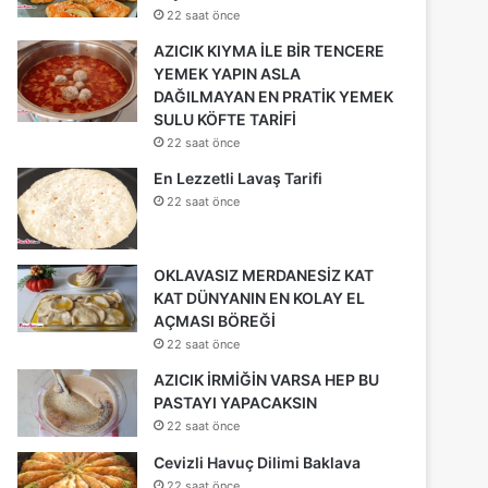
22 saat önce
AZICIK KIYMA İLE BİR TENCERE
YEMEK YAPIN ASLA
DAĞILMAYAN EN PRATİK YEMEK
SULU KÖFTE TARİFİ
22 saat önce
En Lezzetli Lavaş Tarifi
22 saat önce
OKLAVASIZ MERDANESİZ KAT
KAT DÜNYANIN EN KOLAY EL
AÇMASI BÖREĞİ
22 saat önce
AZICIK İRMİĞİN VARSA HEP BU
PASTAYI YAPACAKSIN
22 saat önce
Cevizli Havuç Dilimi Baklava
22 saat önce