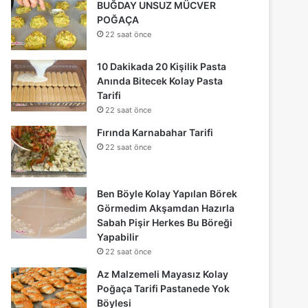
BUĞDAY UNSUZ MÜCVER
POĞAÇA
22 saat önce
10 Dakikada 20 Kişilik Pasta
Anında Bitecek Kolay Pasta
Tarifi
22 saat önce
Fırında Karnabahar Tarifi
22 saat önce
Ben Böyle Kolay Yapılan Börek
Görmedim Akşamdan Hazırla
Sabah Pişir Herkes Bu Böreği
Yapabilir
22 saat önce
Az Malzemeli Mayasız Kolay
Poğaça Tarifi Pastanede Yok
Böylesi