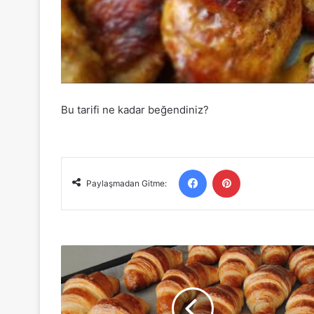
Bu tarifi ne kadar beğendiniz?
Facebook
Pinterest
Paylaşmadan Gitme:
YAPIMI
ÇOK
FARKLI
KAT
KAT