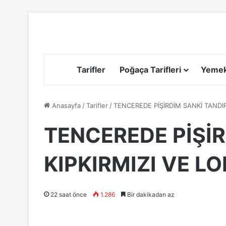
Tarifler
Poğaça Tarifleri
Yemek 
Anasayfa
/
Tarifler
/
TENCEREDE PİŞİRDİM SANKİ TANDIR
TENCEREDE PİŞİR
KIPKIRMIZI VE L
22 saat önce
1.286
Bir dakikadan az