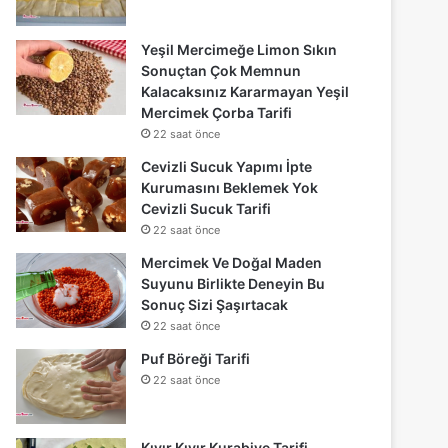
Yeşil Mercimeğe Limon Sıkın
Sonuçtan Çok Memnun
Kalacaksınız Kararmayan Yeşil
Mercimek Çorba Tarifi
22 saat önce
Cevizli Sucuk Yapımı İpte
Kurumasını Beklemek Yok
Cevizli Sucuk Tarifi
22 saat önce
Mercimek Ve Doğal Maden
Suyunu Birlikte Deneyin Bu
Sonuç Sizi Şaşırtacak
22 saat önce
Puf Böreği Tarifi
22 saat önce
Kıyır Kıyır Kurabiye Tarifi