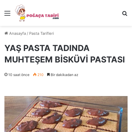
Menü
Ar
Anasayfa
/
Pasta Tarifleri
YAŞ PASTA TADINDA
MUHTEŞEM BİSKÜVİ PASTASI
10 saat önce
210
Bir dakikadan az