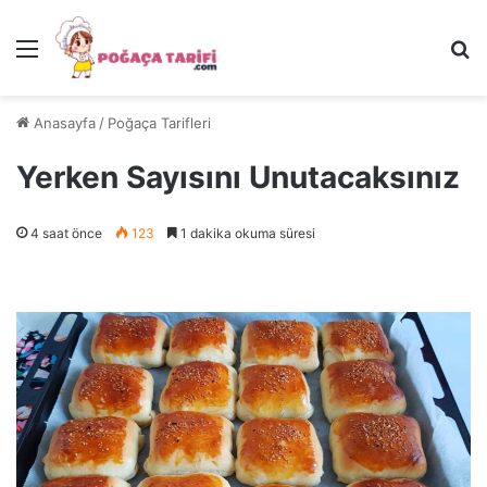
Menü
Ar
Anasayfa
/
Poğaça Tarifleri
Yerken Sayısını Unutacaksınız
4 saat önce
123
1 dakika okuma süresi