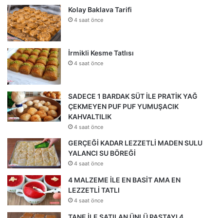
Kolay Baklava Tarifi
4 saat önce
İrmikli Kesme Tatlısı
4 saat önce
SADECE 1 BARDAK SÜT İLE PRATİK YAĞ
ÇEKMEYEN PUF PUF YUMUŞACIK
KAHVALTILIK
4 saat önce
GERÇEĞİ KADAR LEZZETLİ MADEN SULU
YALANCI SU BÖREĞİ
4 saat önce
4 MALZEME İLE EN BASİT AMA EN
LEZZETLİ TATLI
4 saat önce
TANE İLE SATILAN ÜNLÜ PASTAYI 4