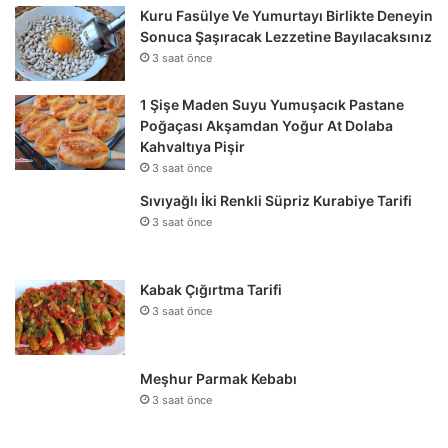
Kuru Fasülye Ve Yumurtayı Birlikte Deneyin
Sonuca Şaşıracak Lezzetine Bayılacaksınız
3 saat önce
1 Şişe Maden Suyu Yumuşacık Pastane
Poğaçası Akşamdan Yoğur At Dolaba
Kahvaltıya Pişir
3 saat önce
Sıvıyağlı İki Renkli Süpriz Kurabiye Tarifi
3 saat önce
Kabak Çığırtma Tarifi
3 saat önce
Meşhur Parmak Kebabı
3 saat önce