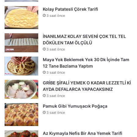
Kolay Patatesli Çörek Tarifi
3 saat önce
İNANILMAZ KOLAY SEVENİ ÇOK TEL TEL
DÖKÜLEN TAM ÖLÇÜLÜ
3 saat önce
Maya Yok Beklemek Yok 30 Dk İçinde Tam
12 Tane Bazlama Yaptım
3 saat önce
GRİBE ŞİFALİ YEMEK O KADAR LEZZETLİ Kİ
AYDA DEFALARCA YAPACAKSINIZ
3 saat önce
Pamuk Gibi Yumuşacık Poğaça
3 saat önce
Az Kıymayla Nefis Bir Ana Yemek Tarifi