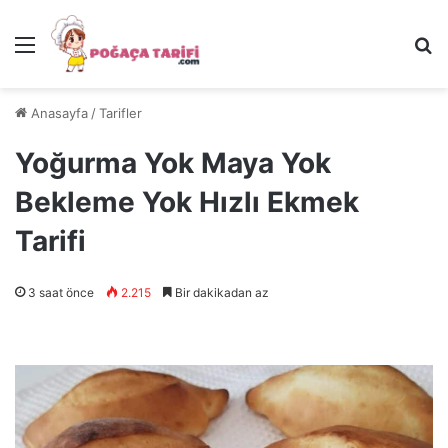
Menü
Ar
Anasayfa
/
Tarifler
Yoğurma Yok Maya Yok
Bekleme Yok Hızlı Ekmek
Tarifi
3 saat önce
2.215
Bir dakikadan az