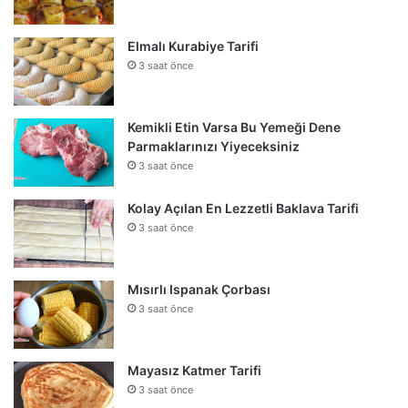
Elmalı Kurabiye Tarifi
3 saat önce
Kemikli Etin Varsa Bu Yemeği Dene
Parmaklarınızı Yiyeceksiniz
3 saat önce
Kolay Açılan En Lezzetli Baklava Tarifi
3 saat önce
Mısırlı Ispanak Çorbası
3 saat önce
Mayasız Katmer Tarifi
3 saat önce