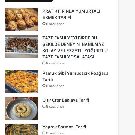
PRATİK FIRINDA YUMURTALI
EKMEK TARİFİ
8 saat önce
TAZE FASULYEYİ BİRDE BU
ŞEKİLDE DENEYİN İNANILMAZ
KOLAY VE LEZZETLİ YOĞURTLU
TAZE FASULYE SALATASI
8 saat önce
Pamuk Gibi Yumuşacık Poağaça
Tarifi
8 saat önce
Çıtır Çıtır Baklava Tarifi
8 saat önce
Yaprak Sarması Tarifi
8 saat önce