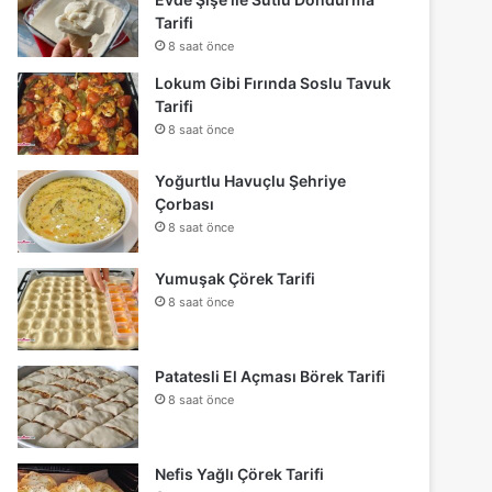
Tarifi
8 saat önce
Lokum Gibi Fırında Soslu Tavuk
Tarifi
8 saat önce
Yoğurtlu Havuçlu Şehriye
Çorbası
8 saat önce
Yumuşak Çörek Tarifi
8 saat önce
Patatesli El Açması Börek Tarifi
8 saat önce
Nefis Yağlı Çörek Tarifi