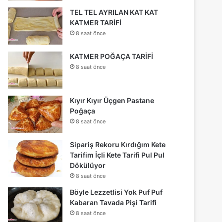
TEL TEL AYRILAN KAT KAT
KATMER TARİFİ
8 saat önce
KATMER POĞAÇA TARİFİ
8 saat önce
Kıyır Kıyır Üçgen Pastane
Poğaça
8 saat önce
Sipariş Rekoru Kırdığım Kete
Tarifim İçli Kete Tarifi Pul Pul
Dökülüyor
8 saat önce
Böyle Lezzetlisi Yok Puf Puf
Kabaran Tavada Pişi Tarifi
8 saat önce