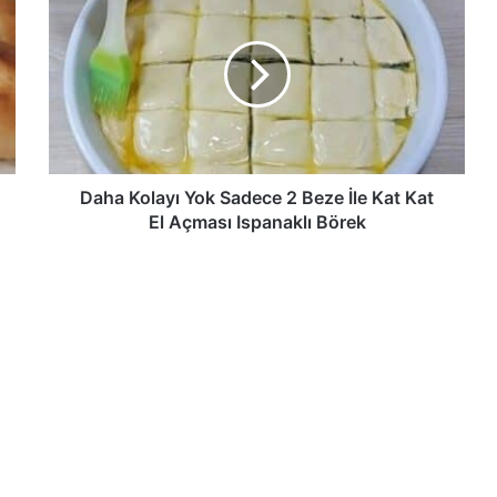
Kolayı
Yok
Sadece
2
Beze
İle
Kat
Kat
El
Daha Kolayı Yok Sadece 2 Beze İle Kat Kat
Açması
El Açması Ispanaklı Börek
Ispanaklı
Börek