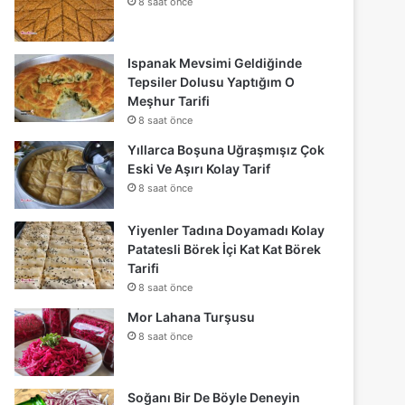
8 saat önce
Ispanak Mevsimi Geldiğinde
Tepsiler Dolusu Yaptığım O
Meşhur Tarifi
8 saat önce
Yıllarca Boşuna Uğraşmışız Çok
Eski Ve Aşırı Kolay Tarif
8 saat önce
Yiyenler Tadına Doyamadı Kolay
Patatesli Börek İçi Kat Kat Börek
Tarifi
8 saat önce
Mor Lahana Turşusu
8 saat önce
Soğanı Bir De Böyle Deneyin