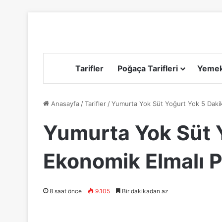
Tarifler
Poğaça Tarifleri
Yemek 
Anasayfa
/
Tarifler
/
Yumurta Yok Süt Yoğurt Yok 5 Dakik
Yumurta Yok Süt 
Ekonomik Elmalı 
8 saat önce
9.105
Bir dakikadan az