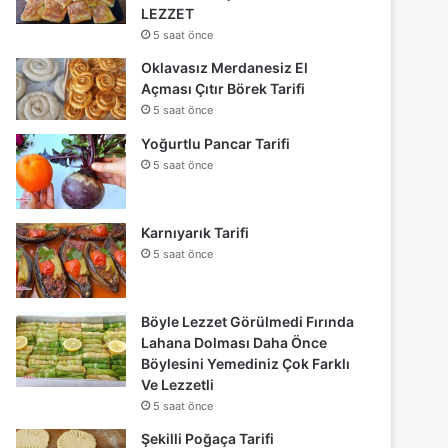
LEZZET
5 saat önce
Oklavasız Merdanesiz El
Açması Çıtır Börek Tarifi
5 saat önce
Yoğurtlu Pancar Tarifi
5 saat önce
Karnıyarık Tarifi
5 saat önce
Böyle Lezzet Görülmedi Fırında
Lahana Dolması Daha Önce
Böylesini Yemediniz Çok Farklı
Ve Lezzetli
5 saat önce
Şekilli Poğaça Tarifi