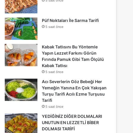
5 saat önce
Püf Noktaları İle Sarma Tarifi
5 saat önce
Kabak Tatlısını Bu Yöntemle
Yapın Lezzet Farkını Görün
Fırında Pamuk Gibi Tam Ölçülü
Kabak Tatlısı
5 saat önce
Acı Severlerin Göz Bebeği Her
Yemeğin Yanına En Çok Yakışan
Turşu Tarifi Acılı Ezme Turşusu
Tarifi
5 saat önce
YEDİĞİNİZ DİĞER DOLMALARI
UNUTUN EN LEZZETLİ BİBER
DOLMASI TARİFİ