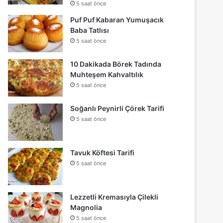
5 saat önce
Puf Puf Kabaran Yumuşacık
Baba Tatlısı
5 saat önce
10 Dakikada Börek Tadında
Muhteşem Kahvaltılık
5 saat önce
Soğanlı Peynirli Çörek Tarifi
5 saat önce
Tavuk Köftesi Tarifi
5 saat önce
Lezzetli Kremasıyla Çilekli
Magnolia
5 saat önce