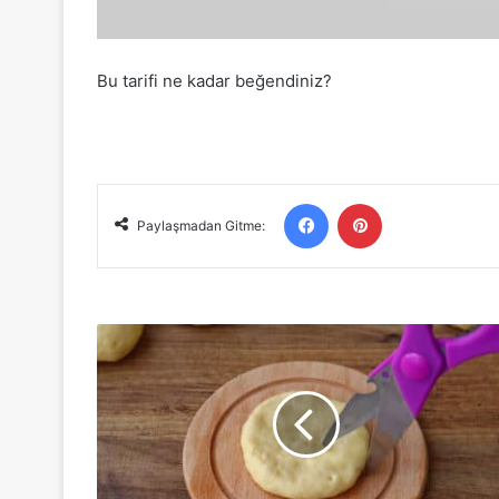
Bu tarifi ne kadar beğendiniz?
Facebook
Pinterest
Paylaşmadan Gitme:
Mayasız
Poğaça
Tarifi