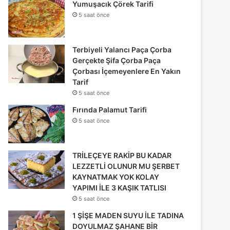
Yumuşacık Çörek Tarifi
5 saat önce
Terbiyeli Yalancı Paça Çorba
Gerçekte Şifa Çorba Paça
Çorbası İçemeyenlere En Yakın
Tarif
5 saat önce
Fırında Palamut Tarifi
5 saat önce
TRİLEÇEYE RAKİP BU KADAR
LEZZETLİ OLUNUR MU ŞERBET
KAYNATMAK YOK KOLAY
YAPIMI İLE 3 KAŞIK TATLISI
5 saat önce
1 ŞİŞE MADEN SUYU İLE TADINA
DOYULMAZ ŞAHANE BİR