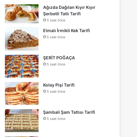
Ağızda Dağılan Kıyır Kıyır
Şerbetli Tatlı Tarifi
5 saat önce
Elmalı İrmikli Kek Tarifi
5 saat önce
ŞERİT POĞAÇA
5 saat önce
Kolay Pişi Tarifi
5 saat önce
Şambali Şam Tatlısı Tarifi
5 saat önce