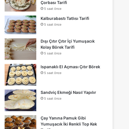
Çorbası Tarifi
5 saat önce
Kalburabastı Tatlısı Tarifi
5 saat önce
Dışı Çıtır Çıtır İçi Yumuşacık
Kolay Börek Tarifi
5 saat önce
Ispanaklı El Açması Çıtır Börek
5 saat önce
Sandviç Ekmeği Nasıl Yapılır
5 saat önce
Çay Yanına Pamuk Gibi
Yumuşacık İki Renkli Top Kek