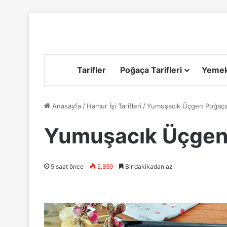
Tarifler
Poğaça Tarifleri
Yemek 
Anasayfa
/
Hamur İşi Tarifleri
/
Yumuşacık Üçgen Poğaça 
Yumuşacık Üçgen 
5 saat önce
2.859
Bir dakikadan az