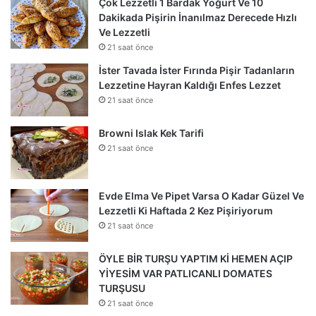
Çok Lezzetli 1 Bardak Yoğurt Ve 10
Dakikada Pişirin İnanılmaz Derecede Hızlı
Ve Lezzetli
21 saat önce
İster Tavada İster Fırında Pişir Tadanların
Lezzetine Hayran Kaldığı Enfes Lezzet
21 saat önce
Browni Islak Kek Tarifi
21 saat önce
Evde Elma Ve Pipet Varsa O Kadar Güzel Ve
Lezzetli Ki Haftada 2 Kez Pişiriyorum
21 saat önce
ÖYLE BİR TURŞU YAPTIM Kİ HEMEN AÇIP
YİYESİM VAR PATLICANLI DOMATES
TURŞUSU
21 saat önce