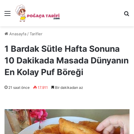
Menü
Ar
Anasayfa
/
Tarifler
1 Bardak Sütle Hafta Sonuna
10 Dakikada Masada Dünyanın
En Kolay Puf Böreği
21 saat önce
17.911
Bir dakikadan az