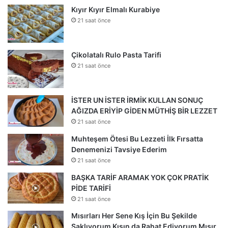
Kıyır Kıyır Elmalı Kurabiye
21 saat önce
Çikolatalı Rulo Pasta Tarifi
21 saat önce
İSTER UN İSTER İRMİK KULLAN SONUÇ
AĞIZDA ERİYİP GİDEN MÜTHİŞ BİR LEZZET
21 saat önce
Muhteşem Ötesi Bu Lezzeti İlk Fırsatta
Denemenizi Tavsiye Ederim
21 saat önce
BAŞKA TARİF ARAMAK YOK ÇOK PRATİK
PİDE TARİFİ
21 saat önce
Mısırları Her Sene Kış İçin Bu Şekilde
Saklıyorum Kışın da Rahat Ediyorum Mısır