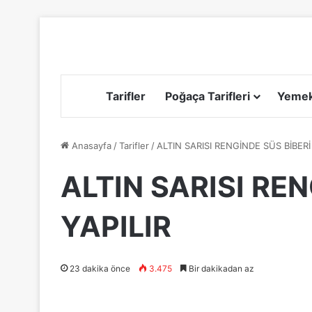
Tarifler
Poğaça Tarifleri
Yemek 
Anasayfa
/
Tarifler
/
ALTIN SARISI RENGİNDE SÜS BİBER
ALTIN SARISI RE
YAPILIR
23 dakika önce
3.475
Bir dakikadan az