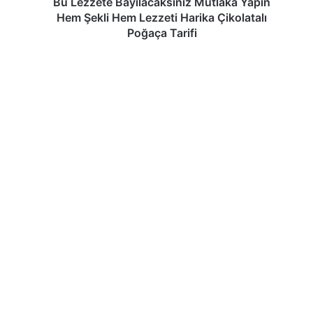
Bu Lezzete Bayılacaksınız Mutlaka Yapın
Çikolatalı
Hem Şekli Hem Lezzeti Harika Çikolatalı
Poğaça
Poğaça Tarifi
Tarifi