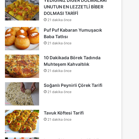
YEDİĞİNİZ DİĞER DOLMALARI
UNUTUN EN LEZZETLİ BİBER
DOLMASI TARİFİ
21 dakika önce
Puf Puf Kabaran Yumuşacık
Baba Tatlısı
21 dakika önce
10 Dakikada Börek Tadında
Muhteşem Kahvaltılık
21 dakika önce
Soğanlı Peynirli Çörek Tarifi
21 dakika önce
Tavuk Köftesi Tarifi
21 dakika önce