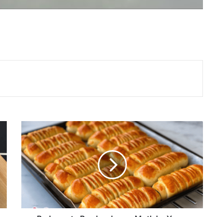
Bu
Lezzete
Bayılacaksınız
Mutlaka
Yapın
Hem
Şekli
Hem
Lezzeti
Harika