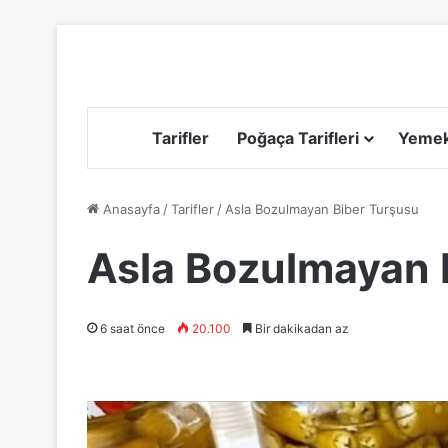
Tarifler
Poğaça Tarifleri
Yemek 
Anasayfa
/
Tarifler
/
Asla Bozulmayan Biber Turşusu
Asla Bozulmayan 
6 saat önce
20.100
Bir dakikadan az