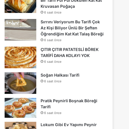
Bir Tarif Pul Pul Dökülen Kat Kat
Kruvasan Poğaça
6 saat önce
Sırrını Veriyorum Bu Tarifi Çok
Az Kişi Biliyor Ünlü Bir Şeften
Öğrendiğim Kat Kat Talaş Böreği
6 saat önce
ÇITIR ÇITIR PATATESLİ BÖREK
TARİFİ DAHA KOLAYI YOK
6 saat önce
Soğan Halkası Tarifi
6 saat önce
Pratik Peynirli Boşnak Böreği
Tarifi
6 saat önce
Lokum Gibi Ev Yapımı Peynir