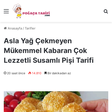
Menü
Ar
Anasayfa
/
Tarifler
Asla Yağ Çekmeyen
Mükemmel Kabaran Çok
Lezzetli Susamlı Pişi Tarifi
20 saat önce
14.810
Bir dakikadan az