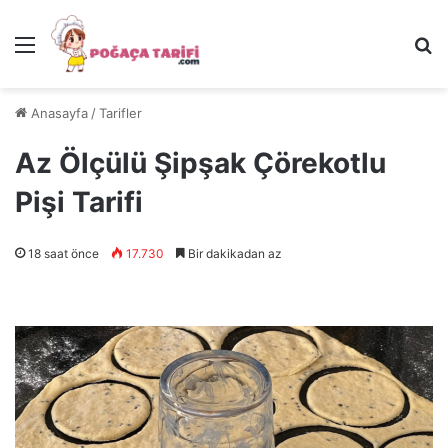
Menü
Ar
Anasayfa
/
Tarifler
Az Ölçülü Şipşak Çörekotlu
Pişi Tarifi
18 saat önce
17.730
Bir dakikadan az