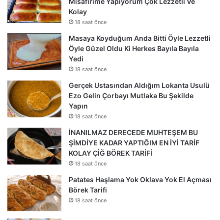
Misafirime Yapıyorum Çok Lezzetli Ve
Kolay
18 saat önce
Masaya Koyduğum Anda Bitti Öyle Lezzetli
Öyle Güzel Oldu Ki Herkes Bayıla Bayıla
Yedi
18 saat önce
Gerçek Ustasından Aldığım Lokanta Usulü
Ezo Gelin Çorbayı Mutlaka Bu Şekilde
Yapın
18 saat önce
İNANILMAZ DERECEDE MUHTEŞEM BU
ŞİMDİYE KADAR YAPTIĞIM EN İYİ TARİF
KOLAY ÇİĞ BÖREK TARİFİ
18 saat önce
Patates Haşlama Yok Oklava Yok El Açması
Börek Tarifi
18 saat önce