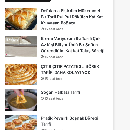
Defalarca Pişirdim Mükemmel
Bir Tarif Pul Pul Dökülen Kat Kat
Kruvasan Poğaça
15 saat önce
Sırrını Veriyorum Bu Tarifi Çok
Az Kişi Biliyor Ünlü Bir Şeften
Öğrendiğim Kat Kat Talaş Böreği
15 saat önce
ÇITIR ÇITIR PATATESLİ BÖREK
TARİFİ DAHA KOLAYI YOK
15 saat önce
Soğan Halkası Tarifi
15 saat önce
Pratik Peynirli Boşnak Böreği
Tarifi