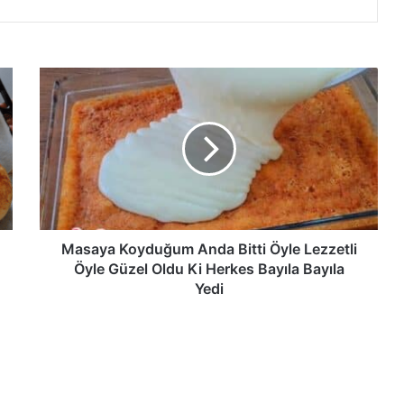
Masaya
Koyduğum
Anda
Bitti
Öyle
Lezzetli
Öyle
Güzel
Oldu
Ki
Masaya Koyduğum Anda Bitti Öyle Lezzetli
Herkes
Öyle Güzel Oldu Ki Herkes Bayıla Bayıla
Bayıla
Yedi
Bayıla
Yedi