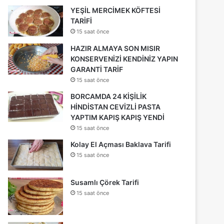
YEŞİL MERCİMEK KÖFTESİ
TARİFİ
15 saat önce
HAZIR ALMAYA SON MISIR
KONSERVENİZİ KENDİNİZ YAPIN
GARANTİ TARİF
15 saat önce
BORCAMDA 24 KİŞİLİK
HİNDİSTAN CEVİZLİ PASTA
YAPTIM KAPIŞ KAPIŞ YENDİ
15 saat önce
Kolay El Açması Baklava Tarifi
15 saat önce
Susamlı Çörek Tarifi
15 saat önce