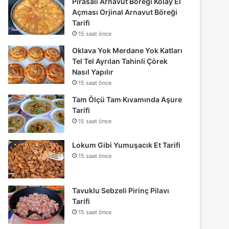
Pırasalı Arnavut Böreği Kolay El
Açması Orjinal Arnavut Böreği
Tarifi
15 saat önce
Oklava Yok Merdane Yok Katları
Tel Tel Ayrılan Tahinli Çörek
Nasıl Yapılır
15 saat önce
Tam Ölçü Tam Kıvamında Aşure
Tarifi
15 saat önce
Lokum Gibi Yumuşacık Et Tarifi
15 saat önce
Tavuklu Sebzeli Pirinç Pilavı
Tarifi
15 saat önce