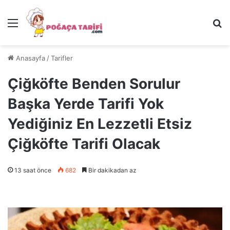
Menü
Ar
Anasayfa
/
Tarifler
Çiğköfte Benden Sorulur
Başka Yerde Tarifi Yok
Yediğiniz En Lezzetli Etsiz
Çiğköfte Tarifi Olacak
13 saat önce
682
Bir dakikadan az