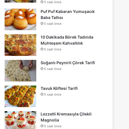
5 saat önce
Puf Puf Kabaran Yumuşacık
Baba Tatlısı
5 saat önce
10 Dakikada Börek Tadında
Muhteşem Kahvaltılık
5 saat önce
Soğanlı Peynirli Çörek Tarifi
5 saat önce
Tavuk Köftesi Tarifi
5 saat önce
Lezzetli Kremasıyla Çilekli
Magnolia
5 saat önce