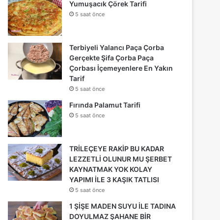
Yumuşacık Çörek Tarifi
5 saat önce
Terbiyeli Yalancı Paça Çorba
Gerçekte Şifa Çorba Paça
Çorbası İçemeyenlere En Yakın
Tarif
5 saat önce
Fırında Palamut Tarifi
5 saat önce
TRİLEÇEYE RAKİP BU KADAR
LEZZETLİ OLUNUR MU ŞERBET
KAYNATMAK YOK KOLAY
YAPIMI İLE 3 KAŞIK TATLISI
5 saat önce
1 ŞİŞE MADEN SUYU İLE TADINA
DOYULMAZ ŞAHANE BİR