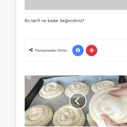
Bu tarifi ne kadar beğendiniz?
Facebook
Pinterest
Paylaşmadan Gitme:
Patatesli
Börek
Tarifi