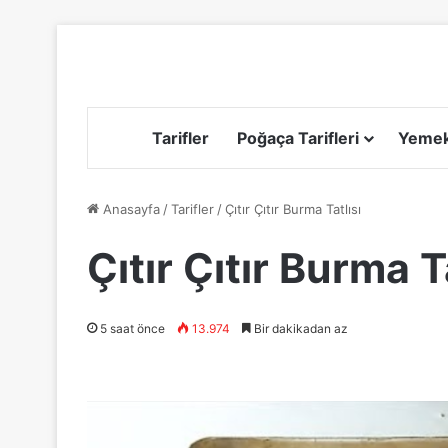
Tarifler
Poğaça Tarifleri
Yemek 
Anasayfa
/
Tarifler
/
Çıtır Çıtır Burma Tatlısı
Çıtır Çıtır Burma T
5 saat önce
13.974
Bir dakikadan az