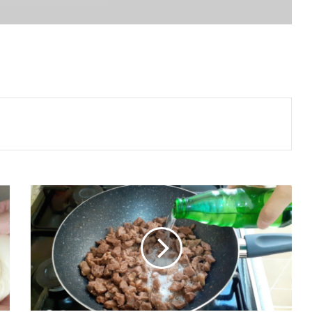
Maden
Suyu
İle
Kavurma
Tarifi