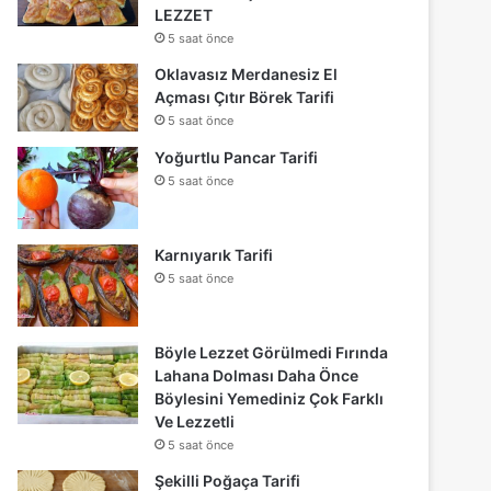
LEZZET
5 saat önce
Oklavasız Merdanesiz El
Açması Çıtır Börek Tarifi
5 saat önce
Yoğurtlu Pancar Tarifi
5 saat önce
Karnıyarık Tarifi
5 saat önce
Böyle Lezzet Görülmedi Fırında
Lahana Dolması Daha Önce
Böylesini Yemediniz Çok Farklı
Ve Lezzetli
5 saat önce
Şekilli Poğaça Tarifi