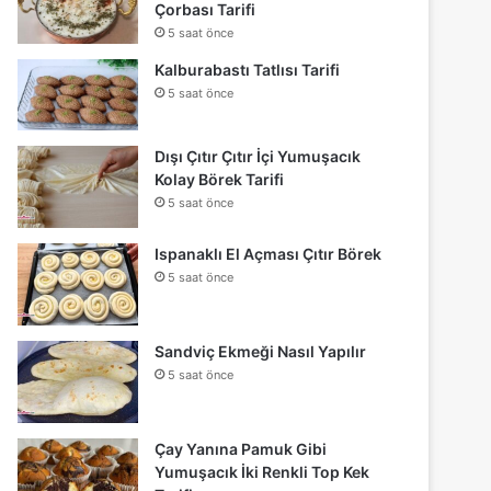
Çorbası Tarifi
5 saat önce
Kalburabastı Tatlısı Tarifi
5 saat önce
Dışı Çıtır Çıtır İçi Yumuşacık
Kolay Börek Tarifi
5 saat önce
Ispanaklı El Açması Çıtır Börek
5 saat önce
Sandviç Ekmeği Nasıl Yapılır
5 saat önce
Çay Yanına Pamuk Gibi
Yumuşacık İki Renkli Top Kek