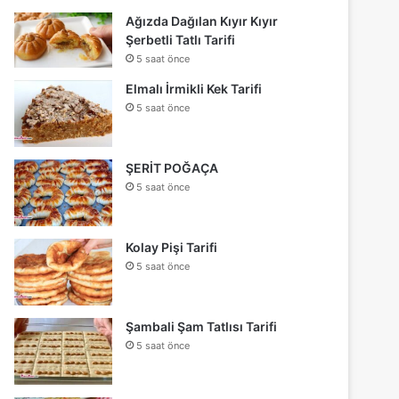
Ağızda Dağılan Kıyır Kıyır
Şerbetli Tatlı Tarifi
5 saat önce
Elmalı İrmikli Kek Tarifi
5 saat önce
ŞERİT POĞAÇA
5 saat önce
Kolay Pişi Tarifi
5 saat önce
Şambali Şam Tatlısı Tarifi
5 saat önce