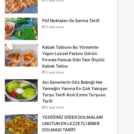
5 saat önce
Püf Noktaları İle Sarma Tarifi
5 saat önce
Kabak Tatlısını Bu Yöntemle
Yapın Lezzet Farkını Görün
Fırında Pamuk Gibi Tam Ölçülü
Kabak Tatlısı
5 saat önce
Acı Severlerin Göz Bebeği Her
Yemeğin Yanına En Çok Yakışan
Turşu Tarifi Acılı Ezme Turşusu
Tarifi
5 saat önce
YEDİĞİNİZ DİĞER DOLMALARI
UNUTUN EN LEZZETLİ BİBER
DOLMASI TARİFİ