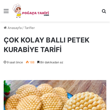
Menü
Ar
Anasayfa
/
Tarifler
ÇOK KOLAY BALLI PETEK
KURABİYE TARİFİ
9 saat önce
188
Bir dakikadan az