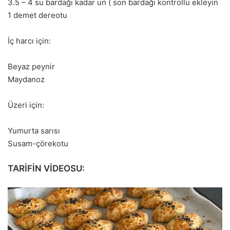
3.5 – 4 su bardağı kadar un ( son bardağı kontrollü ekleyin
1 demet dereotu
İç harcı için:
Beyaz peynir
Maydanoz
Üzeri için:
Yumurta sarısı
Susam-çörekotu
TARİFİN VİDEOSU: