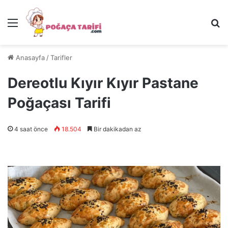
Menü
Ar
Anasayfa
/
Tarifler
Dereotlu Kıyır Kıyır Pastane
Poğaçası Tarifi
4 saat önce
18.504
Bir dakikadan az