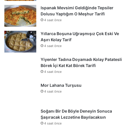
Ispanak Mevsimi Geldiğinde Tepsiler
Dolusu Yaptığım O Meşhur Tarifi
4 saat önce
Yıllarca Boşuna Uğraşmışız Çok Eski Ve
Aşırı Kolay Tarif
4 saat önce
Yiyenler Tadına Doyamadı Kolay Patatesli
Börek İçi Kat Kat Börek Tarifi
4 saat önce
Mor Lahana Turşusu
4 saat önce
Soğanı Bir De Böyle Deneyin Sonuca
Şaşıracak Lezzetine Bayılacaksın
4 saat önce