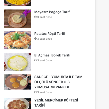
Mayasız Poğaça Tarifi
3 saat önce
Patates Röşti Tarifi
3 saat önce
El Açması Börek Tarifi
3 saat önce
SADECE 1 YUMURTA İLE TAM
ÖLÇÜLÜ SÜNGER GİBİ
YUMUŞACIK PANKEK
3 saat önce
YEŞİL MERCİMEK KÖFTESİ
TARİFİ