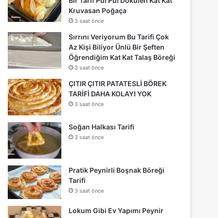
Bir Tarif Pul Pul Dökülen Kat Kat
Kruvasan Poğaça
3 saat önce
Sırrını Veriyorum Bu Tarifi Çok
Az Kişi Biliyor Ünlü Bir Şeften
Öğrendiğim Kat Kat Talaş Böreği
3 saat önce
ÇITIR ÇITIR PATATESLİ BÖREK
TARİFİ DAHA KOLAYI YOK
3 saat önce
Soğan Halkası Tarifi
3 saat önce
Pratik Peynirli Boşnak Böreği
Tarifi
3 saat önce
Lokum Gibi Ev Yapımı Peynir