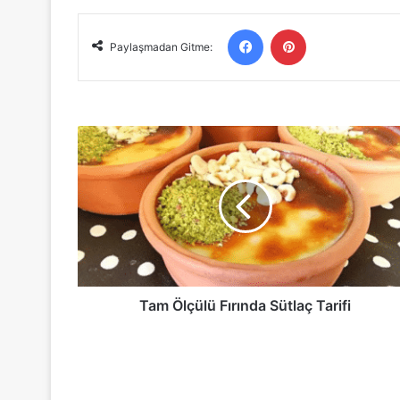
Facebook
Pinterest
Paylaşmadan Gitme:
Tam
Ölçülü
Fırında
Sütlaç
Tarifi
Tam Ölçülü Fırında Sütlaç Tarifi