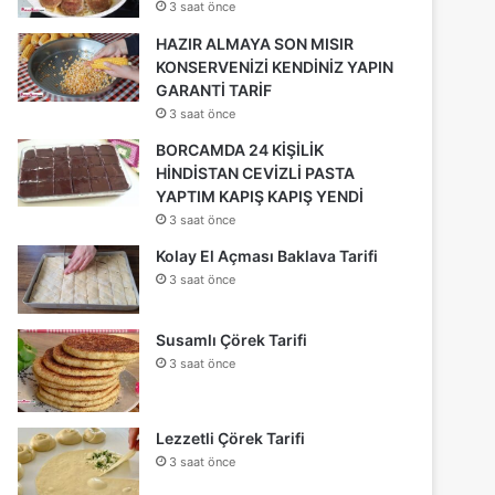
3 saat önce
HAZIR ALMAYA SON MISIR
KONSERVENİZİ KENDİNİZ YAPIN
GARANTİ TARİF
3 saat önce
BORCAMDA 24 KİŞİLİK
HİNDİSTAN CEVİZLİ PASTA
YAPTIM KAPIŞ KAPIŞ YENDİ
3 saat önce
Kolay El Açması Baklava Tarifi
3 saat önce
Susamlı Çörek Tarifi
3 saat önce
Lezzetli Çörek Tarifi
3 saat önce