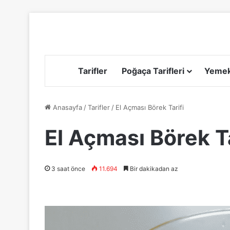
Tarifler
Poğaça Tarifleri
Yemek 
Anasayfa
/
Tarifler
/
El Açması Börek Tarifi
El Açması Börek Ta
3 saat önce
11.694
Bir dakikadan az