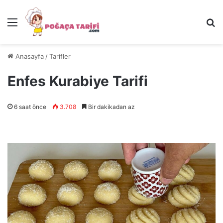
Menü
Ar
Anasayfa
/
Tarifler
Enfes Kurabiye Tarifi
6 saat önce
3.708
Bir dakikadan az