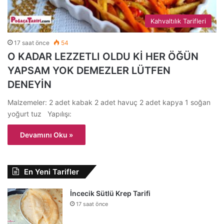
Kahvaltılık Tarifleri
17 saat önce
54
O KADAR LEZZETLI OLDU Kİ HER ÖĞÜN
YAPSAM YOK DEMEZLER LÜTFEN
DENEYİN
Malzemeler: 2 adet kabak 2 adet havuç 2 adet kapya 1 soğan
yoğurt tuz Yapılışı:
Devamını Oku »
En Yeni Tarifler
İncecik Sütlü Krep Tarifi
17 saat önce