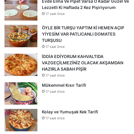
Evde Elma Ve Pipet Varsa O Kadar Güzel Ve
Lezzetli Ki Haftada 2 Kez Pişiriyorum
17 saat önce
ÖYLE BİR TURŞU YAPTIM Kİ HEMEN AÇIP
YİYESİM VAR PATLICANLI DOMATES
TURŞUSU
17 saat önce
İDDİA EDİYORUM KAHVALTIDA
VAZGEÇİLMEZİNİZ OLACAK AKŞAMDAN
HAZIRLA SABAH PİŞİR
17 saat önce
Mükemmel Kısır Tarifi
17 saat önce
Kolay ve Yumuşak Kek Tarifi
17 saat önce