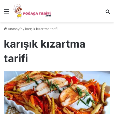
Menü
Ar
Anasayfa
/
karışık kızartma tarifi
karışık kızartma
tarifi