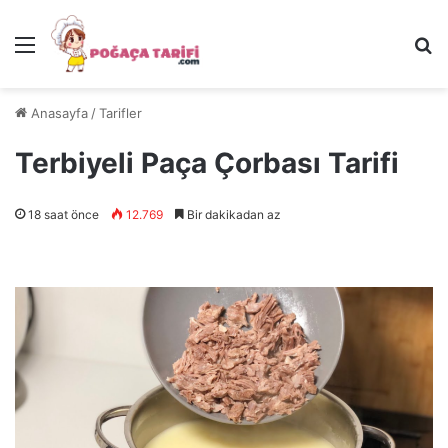
Menü
Ar
Anasayfa
/
Tarifler
Terbiyeli Paça Çorbası Tarifi
18 saat önce
12.769
Bir dakikadan az