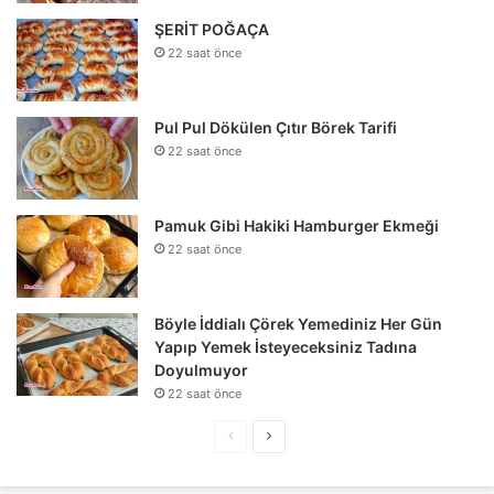
ŞERİT POĞAÇA
22 saat önce
Pul Pul Dökülen Çıtır Börek Tarifi
22 saat önce
Pamuk Gibi Hakiki Hamburger Ekmeği
22 saat önce
Böyle İddialı Çörek Yemediniz Her Gün
Yapıp Yemek İsteyeceksiniz Tadına
Doyulmuyor
22 saat önce
Önceki
Sonraki
sayfa
sayfa