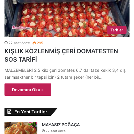
Tarifler
22 saat önce
295
KIŞLIK KÖZLENMİŞ ÇERİ DOMATESTEN
SOS TARİFİ
MALZEMELERİ 2,5 kilo çeri domates 6,7 dal taze kekik 3,4 diş
sarımsak(her bir tepsi için) 2 tutam şeker (her bir…
Devamını Oku »
En Yeni Tarifler
MAYASIZ POĞAÇA
22 saat önce