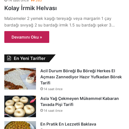
14 saat önce
385
Kolay İrmik Helvası
Malzemeler 2 yemek kaşığı tereyağı veya margarin 1 çay
bardağı sıvıyağ 2 su bardağı irmik 1.5 su bardağı şeker 3…
Devamını Oku »
En Yeni Tarifler
Acil Durum Böreği Bu Böreği Herkes El
Açması Zannediyor Hazır Yufkadan Börek
Tarifi
14 saat önce
Asla Yağ Çekmeyen Mükemmel Kabaran
Tavada Pişi Tarifi
14 saat önce
En Pratik En Lezzetli Baklava