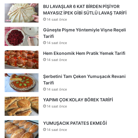
BU LAVAŞLAR 6 KAT BİRDEN PİŞİYOR
MAYASIZ İPEK GİBİ SÜTLÜ LAVAŞ TARİFİ
14 saat önce
Güneşte Pişme Yöntemiyle Vişne Reçeli
Tarifi
14 saat önce
Hem Ekonomik Hem Pratik Yemek Tarifi
14 saat önce
Şerbetini Tam Çeken Yumuşacık Revani
Tarifi
14 saat önce
YAPIMI ÇOK KOLAY BÖREK TARİFİ
14 saat önce
YUMUŞACIK PATATES EKMEĞİ
14 saat önce