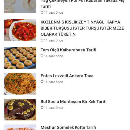
Yağ Çekmeyen Puf Puf Kabaran Tavada Pişi
Tarifi
14 saat önce
KÖZLENMİŞ KIŞLIK ZEYTİNYAĞLI KAPYA
BİBER TURŞUSU İSTER TURŞU İSTER MEZE
OLARAK TÜKETİN
14 saat önce
Tam Ölçü Kalburabastı Tarifi
14 saat önce
Enfes Lezzetli Ankara Tava
14 saat önce
Bol Soslu Muhteşem Bir Kek Tarifi
14 saat önce
Meşhur Sömelek Köfte Tarifi