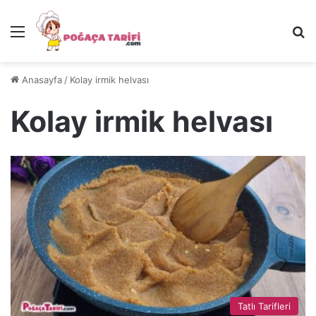
Menü
Ar
Anasayfa
/
Kolay irmik helvası
Kolay irmik helvası
Tatlı Tarifleri