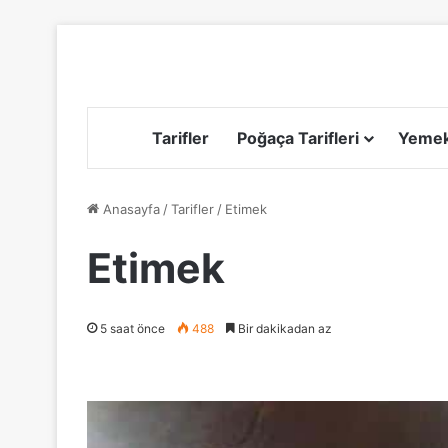
Tarifler
Poğaça Tarifleri
Yemek 
Anasayfa
/
Tarifler
/
Etimek
Etimek
5 saat önce
488
Bir dakikadan az