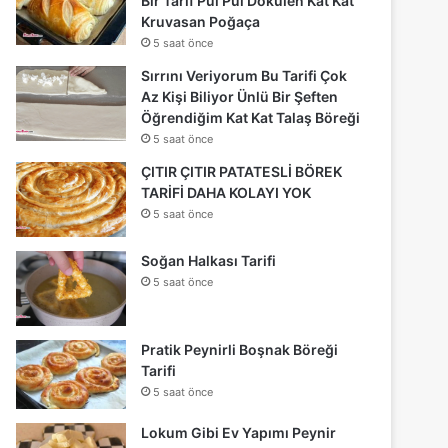
Bir Tarif Pul Pul Dökülen Kat Kat
Kruvasan Poğaça
5 saat önce
Sırrını Veriyorum Bu Tarifi Çok
Az Kişi Biliyor Ünlü Bir Şeften
Öğrendiğim Kat Kat Talaş Böreği
5 saat önce
ÇITIR ÇITIR PATATESLİ BÖREK
TARİFİ DAHA KOLAYI YOK
5 saat önce
Soğan Halkası Tarifi
5 saat önce
Pratik Peynirli Boşnak Böreği
Tarifi
5 saat önce
Lokum Gibi Ev Yapımı Peynir