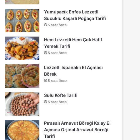
Yumuşacık Enfes Lezzetli
Sucuklu Kaşarlı Poğaça Tarifi
5 saat önce
Hem Lezzetli Hem Çok Hafif
Yemek Tarifi
5 saat önce
Lezzetli Ispanaklı El Açması
Börek
5 saat önce
Sulu Köfte Tarifi
5 saat önce
Pırasalı Arnavut Böreği Kolay El
Açması Orjinal Arnavut Böreği
Tarifi