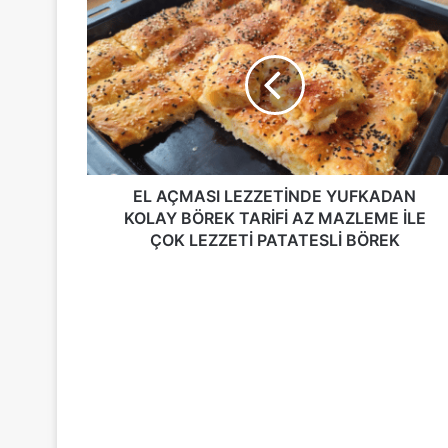
EL
AÇMASI
LEZZETİNDE
YUFKADAN
KOLAY
BÖREK
TARİFİ
AZ
MAZLEME
İLE
EL AÇMASI LEZZETİNDE YUFKADAN
ÇOK
KOLAY BÖREK TARİFİ AZ MAZLEME İLE
LEZZETİ
ÇOK LEZZETİ PATATESLİ BÖREK
PATATESLİ
BÖREK