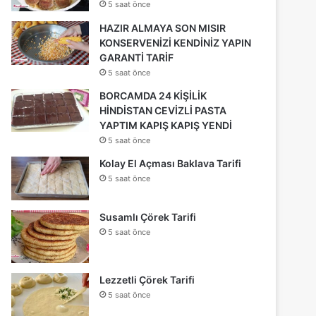
5 saat önce
HAZIR ALMAYA SON MISIR
KONSERVENİZİ KENDİNİZ YAPIN
GARANTİ TARİF
5 saat önce
BORCAMDA 24 KİŞİLİK
HİNDİSTAN CEVİZLİ PASTA
YAPTIM KAPIŞ KAPIŞ YENDİ
5 saat önce
Kolay El Açması Baklava Tarifi
5 saat önce
Susamlı Çörek Tarifi
5 saat önce
Lezzetli Çörek Tarifi
5 saat önce