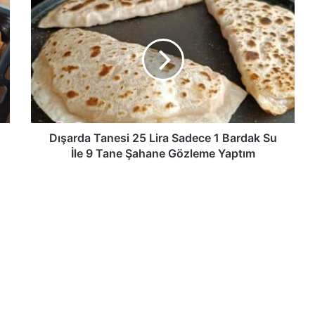
Dışarda
Tanesi
25
Lira
Sadece
1
Bardak
Su
İle
9
Dışarda Tanesi 25 Lira Sadece 1 Bardak Su
Tane
İle 9 Tane Şahane Gözleme Yaptım
Şahane
Gözleme
Yaptım