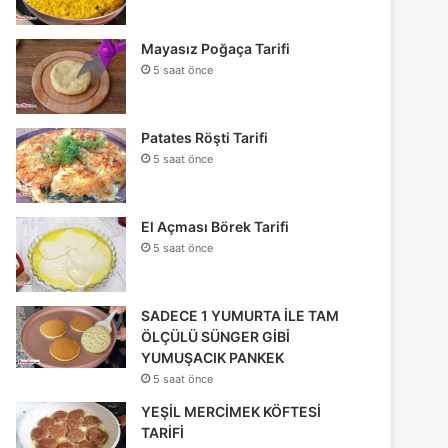
Mayasız Poğaça Tarifi
5 saat önce
Patates Röşti Tarifi
5 saat önce
El Açması Börek Tarifi
5 saat önce
SADECE 1 YUMURTA İLE TAM
ÖLÇÜLÜ SÜNGER GİBİ
YUMUŞACIK PANKEK
5 saat önce
YEŞİL MERCİMEK KÖFTESİ
TARİFİ