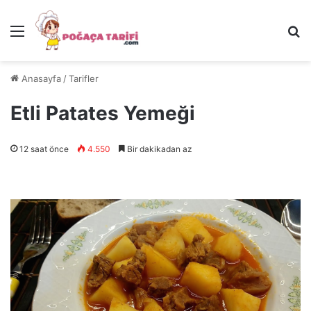
Menü
Ar
Anasayfa
/
Tarifler
Etli Patates Yemeği
12 saat önce
4.550
Bir dakikadan az