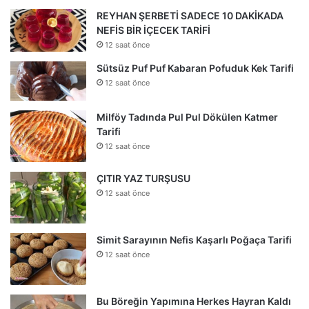
REYHAN ŞERBETİ SADECE 10 DAKİKADA
NEFİS BİR İÇECEK TARİFİ
12 saat önce
Sütsüz Puf Puf Kabaran Pofuduk Kek Tarifi
12 saat önce
Milföy Tadında Pul Pul Dökülen Katmer
Tarifi
12 saat önce
ÇITIR YAZ TURŞUSU
12 saat önce
Simit Sarayının Nefis Kaşarlı Poğaça Tarifi
12 saat önce
Bu Böreğin Yapımına Herkes Hayran Kaldı