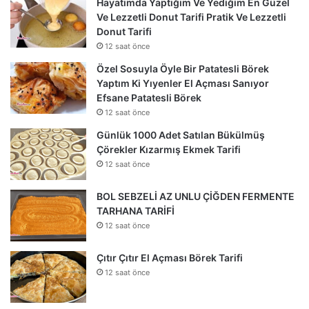
Hayatımda Yaptığım Ve Yediğim En Güzel
Ve Lezzetli Donut Tarifi Pratik Ve Lezzetli
Donut Tarifi
12 saat önce
Özel Sosuyla Öyle Bir Patatesli Börek
Yaptım Ki Yıyenler El Açması Sanıyor
Efsane Patatesli Börek
12 saat önce
Günlük 1000 Adet Satılan Bükülmüş
Çörekler Kızarmış Ekmek Tarifi
12 saat önce
BOL SEBZELİ AZ UNLU ÇİĞDEN FERMENTE
TARHANA TARİFİ
12 saat önce
Çıtır Çıtır El Açması Börek Tarifi
12 saat önce