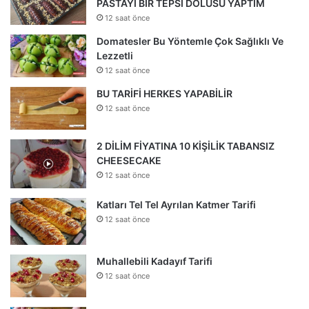
PASTAYI BİR TEPSİ DOLUSU YAPTIM
12 saat önce
Domatesler Bu Yöntemle Çok Sağlıklı Ve
Lezzetli
12 saat önce
BU TARİFİ HERKES YAPABİLİR
12 saat önce
2 DİLİM FİYATINA 10 KİŞİLİK TABANSIZ
CHEESECAKE
12 saat önce
Katları Tel Tel Ayrılan Katmer Tarifi
12 saat önce
Muhallebili Kadayıf Tarifi
12 saat önce