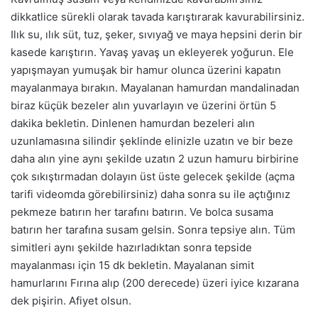
dikkatlice sürekli olarak tavada karıştırarak kavurabilirsiniz.
Ilık su, ılık süt, tuz, şeker, sıvıyağ ve maya hepsini derin bir
kasede karıştırın. Yavaş yavaş un ekleyerek yoğurun. Ele
yapışmayan yumuşak bir hamur olunca üzerini kapatın
mayalanmaya bırakın. Mayalanan hamurdan mandalinadan
biraz küçük bezeler alın yuvarlayın ve üzerini örtün 5
dakika bekletin. Dinlenen hamurdan bezeleri alın
uzunlamasına silindir şeklinde elinizle uzatın ve bir beze
daha alın yine aynı şekilde uzatın 2 uzun hamuru birbirine
çok sıkıştırmadan dolayın üst üste gelecek şekilde (açma
tarifi videomda görebilirsiniz) daha sonra su ile açtığınız
pekmeze batırın her tarafını batırın. Ve bolca susama
batırın her tarafına susam gelsin. Sonra tepsiye alın. Tüm
simitleri aynı şekilde hazırladıktan sonra tepside
mayalanması için 15 dk bekletin. Mayalanan simit
hamurlarını Fırına alıp (200 derecede) üzeri iyice kızarana
dek pişirin. Afiyet olsun.