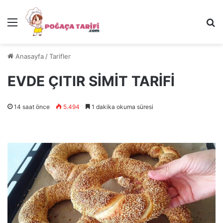
Menü
Ar
Anasayfa
/
Tarifler
EVDE ÇITIR SİMİT TARİFİ
14 saat önce
5.494
1 dakika okuma süresi