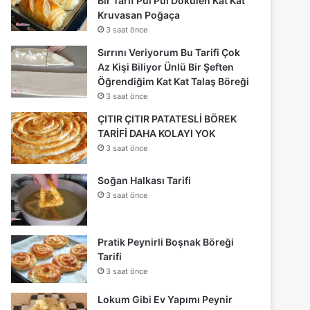
Bir Tarif Pul Pul Dökülen Kat Kat
Kruvasan Poğaça
3 saat önce
Sırrını Veriyorum Bu Tarifi Çok
Az Kişi Biliyor Ünlü Bir Şeften
Öğrendiğim Kat Kat Talaş Böreği
3 saat önce
ÇITIR ÇITIR PATATESLİ BÖREK
TARİFİ DAHA KOLAYI YOK
3 saat önce
Soğan Halkası Tarifi
3 saat önce
Pratik Peynirli Boşnak Böreği
Tarifi
3 saat önce
Lokum Gibi Ev Yapımı Peynir