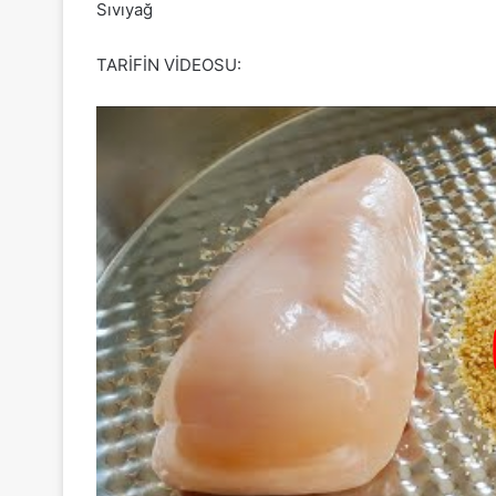
Sıvıyağ
TARİFİN VİDEOSU: