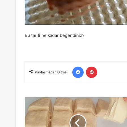
Bu tarifi ne kadar beğendiniz?
Facebook
Pinterest
Paylaşmadan Gitme:
Hiç
Böyle
Poğaça
Denediniz
Mi