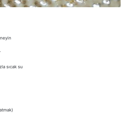
eneyin
r
zla sıcak su
latmak)