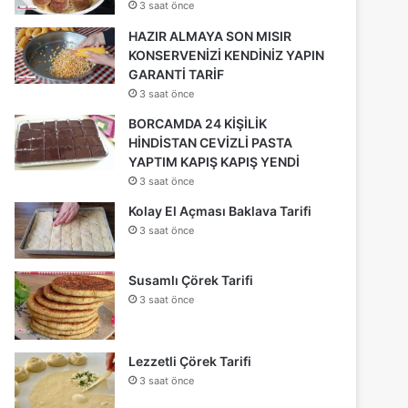
3 saat önce
HAZIR ALMAYA SON MISIR
KONSERVENİZİ KENDİNİZ YAPIN
GARANTİ TARİF
3 saat önce
BORCAMDA 24 KİŞİLİK
HİNDİSTAN CEVİZLİ PASTA
YAPTIM KAPIŞ KAPIŞ YENDİ
3 saat önce
Kolay El Açması Baklava Tarifi
3 saat önce
Susamlı Çörek Tarifi
3 saat önce
Lezzetli Çörek Tarifi
3 saat önce