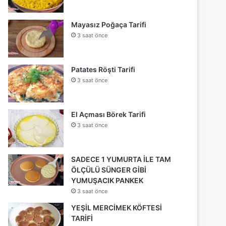
Mayasız Poğaça Tarifi
3 saat önce
Patates Röşti Tarifi
3 saat önce
El Açması Börek Tarifi
3 saat önce
SADECE 1 YUMURTA İLE TAM
ÖLÇÜLÜ SÜNGER GİBİ
YUMUŞACIK PANKEK
3 saat önce
YEŞİL MERCİMEK KÖFTESİ
TARİFİ