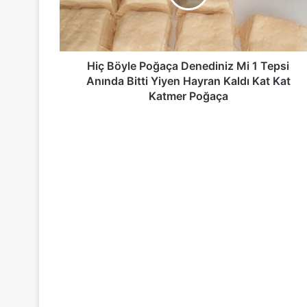
1
Tepsi
Anında
Bitti
Yiyen
Hiç Böyle Poğaça Denediniz Mi 1 Tepsi
Hayran
Anında Bitti Yiyen Hayran Kaldı Kat Kat
Kaldı
Katmer Poğaça
Kat
Kat
Katmer
Poğaça