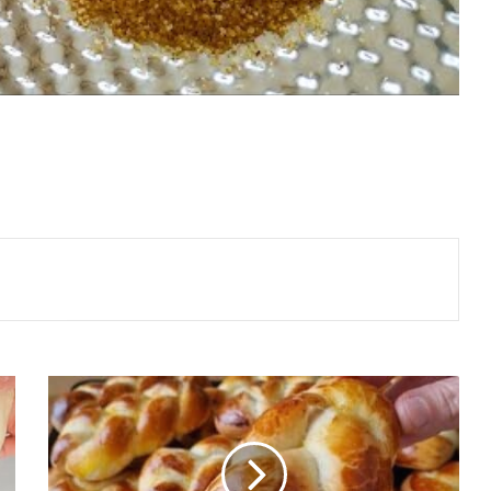
Puf
Puf
Kabaran
Yumuşacık
Örgü