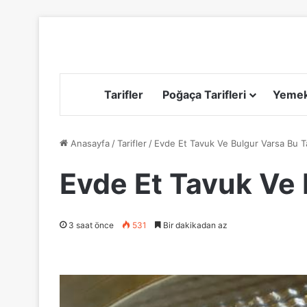
Tarifler
Poğaça Tarifleri
Yemek 
Anasayfa
/
Tarifler
/
Evde Et Tavuk Ve Bulgur Varsa Bu T
Evde Et Tavuk Ve 
3 saat önce
531
Bir dakikadan az