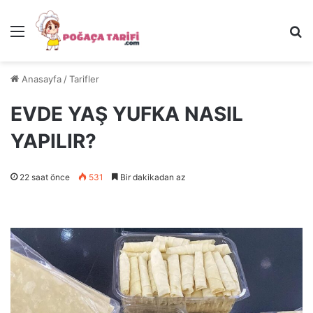
Menü
Ar
Anasayfa
/
Tarifler
EVDE YAŞ YUFKA NASIL
YAPILIR?
22 saat önce
531
Bir dakikadan az