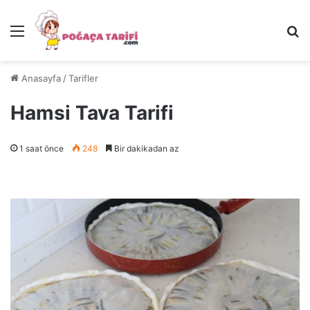
Menü
Ar
Anasayfa
/
Tarifler
Hamsi Tava Tarifi
1 saat önce
248
Bir dakikadan az