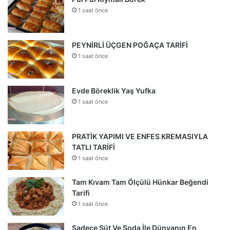
1 saat önce
PEYNİRLİ ÜÇGEN POĞAÇA TARİFİ
1 saat önce
Evde Böreklik Yaş Yufka
1 saat önce
PRATİK YAPIMI VE ENFES KREMASIYLA
TATLI TARİFİ
1 saat önce
Tam Kıvam Tam Ölçülü Hünkar Beğendi
Tarifi
1 saat önce
Sadece Süt Ve Soda İle Dünyanın En