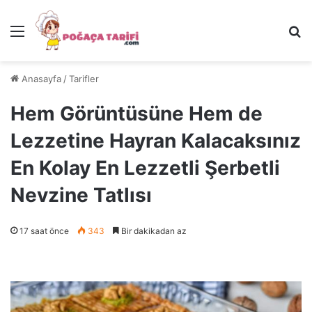
Menü
Ar
Anasayfa
/
Tarifler
Hem Görüntüsüne Hem de
Lezzetine Hayran Kalacaksınız
En Kolay En Lezzetli Şerbetli
Nevzine Tatlısı
17 saat önce
343
Bir dakikadan az