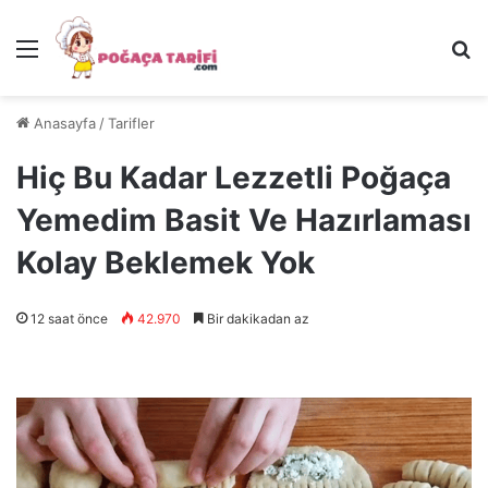
Menü
Ar
Anasayfa
/
Tarifler
Hiç Bu Kadar Lezzetli Poğaça
Yemedim Basit Ve Hazırlaması
Kolay Beklemek Yok
12 saat önce
42.970
Bir dakikadan az