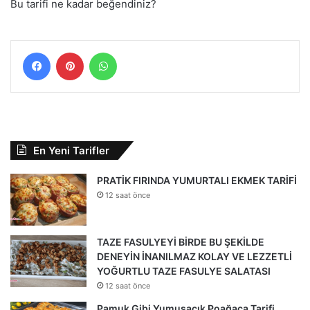
Bu tarifi ne kadar beğendiniz?
Facebook
Pinterest
WhatsApp
En Yeni Tarifler
PRATİK FIRINDA YUMURTALI EKMEK TARİFİ
12 saat önce
TAZE FASULYEYİ BİRDE BU ŞEKİLDE
DENEYİN İNANILMAZ KOLAY VE LEZZETLİ
YOĞURTLU TAZE FASULYE SALATASI
12 saat önce
Pamuk Gibi Yumuşacık Poağaça Tarifi