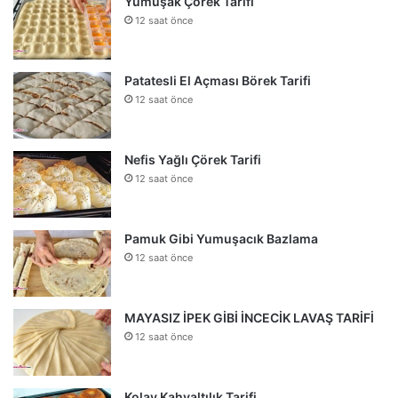
Yumuşak Çörek Tarifi
12 saat önce
Patatesli El Açması Börek Tarifi
12 saat önce
Nefis Yağlı Çörek Tarifi
12 saat önce
Pamuk Gibi Yumuşacık Bazlama
12 saat önce
MAYASIZ İPEK GİBİ İNCECİK LAVAŞ TARİFİ
12 saat önce
Kolay Kahvaltılık Tarifi