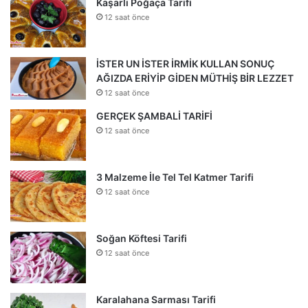
Kaşarlı Poğaça Tarifi
12 saat önce
İSTER UN İSTER İRMİK KULLAN SONUÇ
AĞIZDA ERİYİP GİDEN MÜTHİŞ BİR LEZZET
12 saat önce
GERÇEK ŞAMBALİ TARİFİ
12 saat önce
3 Malzeme İle Tel Tel Katmer Tarifi
12 saat önce
Soğan Köftesi Tarifi
12 saat önce
Karalahana Sarması Tarifi