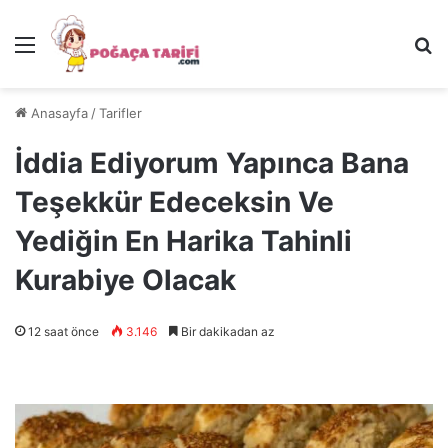
Menü
Ar
Anasayfa
/
Tarifler
İddia Ediyorum Yapınca Bana
Teşekkür Edeceksin Ve
Yediğin En Harika Tahinli
Kurabiye Olacak
12 saat önce
3.146
Bir dakikadan az